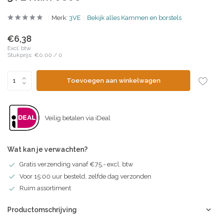
Merk:
3VE
Bekijk alles Kammen en borstels
€6,38
Excl. btw
Stukprijs:
€0,00
/
0
Toevoegen aan winkelwagen
Veilig betalen via iDeal
Wat kan je verwachten?
Gratis verzending vanaf €75,- excl. btw
Voor 15:00 uur besteld, zelfde dag verzonden
Ruim assortiment
Productomschrijving