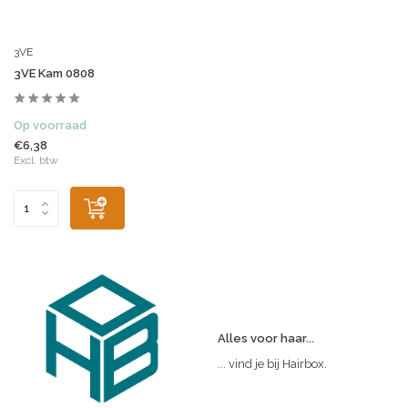
3VE
3VE Kam 0808
Op voorraad
€6,38
Excl. btw
Alles voor haar...
... vind je bij Hairbox.