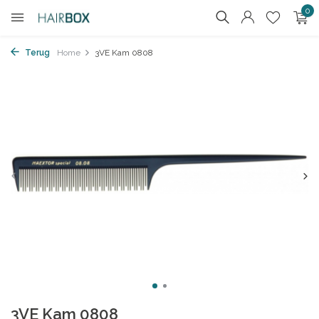
0
Terug
Home
3VE Kam 0808
3VE Kam 0808