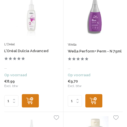
L'Oréal
Wella
L'Oréal Dulcia Advanced
Wella Perform+ Perm - N 75ml
...
...
Op voorraad
Op voorraad
€8,99
€9,70
Excl. btw
Excl. btw