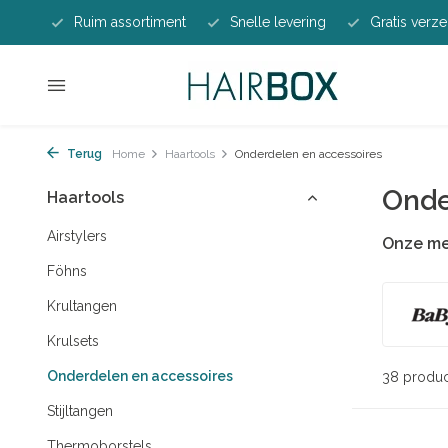
Ruim assortiment
Snelle levering
Gratis verze
Terug
Home
Haartools
Onderdelen en accessoires
Onde
Haartools
Airstylers
Onze m
Föhns
Krultangen
Krulsets
Onderdelen en accessoires
38 produ
Stijltangen
Thermoborstels