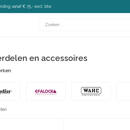
nding vanaf € 75,- excl. btw
rdelen en accessoires
erken
cten