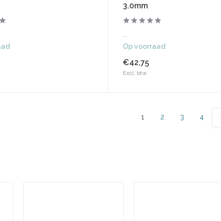
3.0mm
...
aad
Op voorraad
€42,75
Excl. btw
1
2
3
4