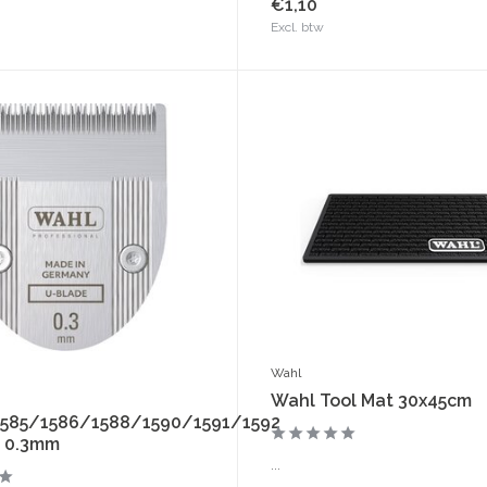
€1,10
Excl. btw
Wahl
Wahl Tool Mat 30x45cm
1585/1586/1588/1590/1591/1592
 0.3mm
...