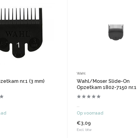
Wahl
zetkam nr.1 (3 mm)
Wahl/Moser Slide-On
Opzetkam 1802-7150 nr.1 
...
aad
Op voorraad
€3,09
Excl. btw