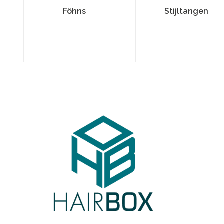
Föhns
Stijltangen