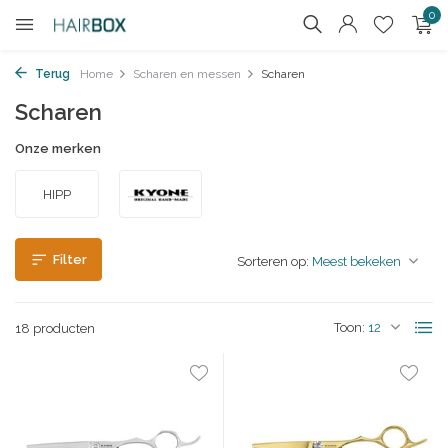
0
Terug
Home
Scharen en messen
Scharen
Scharen
Onze merken
HIPP
Filter
Sorteren op:
Toon:
18 producten