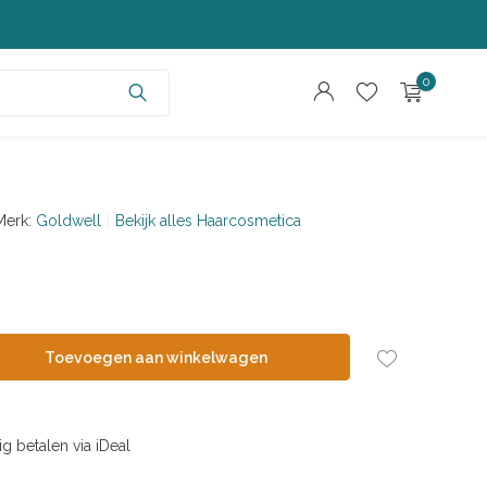
0
Merk:
Goldwell
Bekijk alles Haarcosmetica
Account aanmaken
Account aanmaken
Toevoegen aan winkelwagen
ig betalen via iDeal