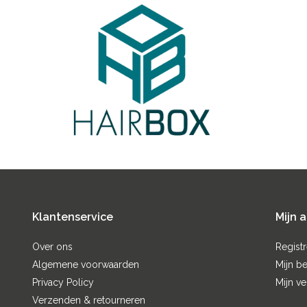
Klantenservice
Mijn 
Over ons
Regist
Algemene voorwaarden
Mijn be
Privacy Policy
Mijn ve
Verzenden & retourneren