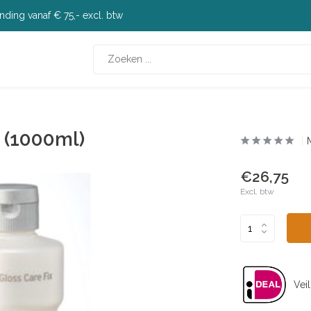
nding vanaf € 75,- excl. btw
1 (1000ml)
€26,75
Excl. btw
Veil