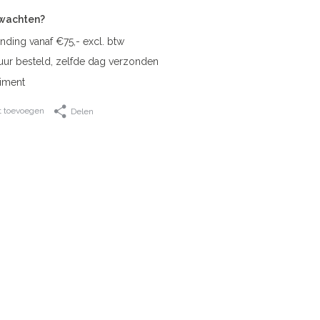
rwachten?
nding vanaf €75,- excl. btw
uur besteld, zelfde dag verzonden
iment
t toevoegen
Delen