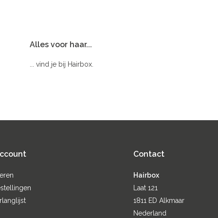
Alles voor haar...
... vind je bij Hairbox.
account
Contact
reren
Hairbox
stellingen
Laat 121
rlanglijst
1811 ED Alkmaar
Nederland