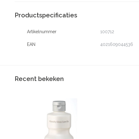
Productspecificaties
Artikelnummer
100712
EAN
4021609044536
Recent bekeken