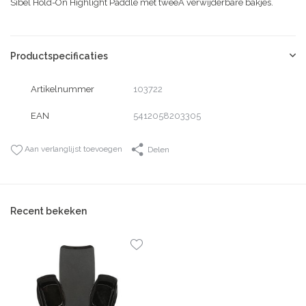
Sibel Hold-On Highlight Paddle met tweeÂ verwijderbare bakjes.
Productspecificaties
Artikelnummer
103722
EAN
5412058203305
Aan verlanglijst toevoegen
Delen
Recent bekeken