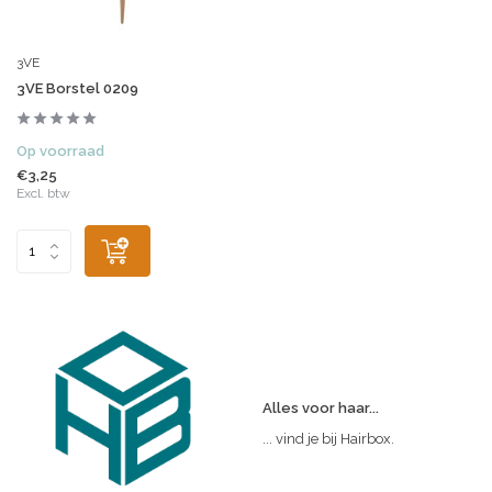
3VE
3VE Borstel 0209
Op voorraad
€3,25
Excl. btw
Alles voor haar...
... vind je bij Hairbox.