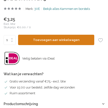
Merk:
3VE
Bekijk alles Kammen en borstels
€3,25
Excl. btw
Stukprijs:
€0,00
/
0
Toevoegen aan winkelwagen
Veilig betalen via iDeal
Wat kan je verwachten?
Gratis verzending vanaf €75,- excl. btw
Voor 15:00 uur besteld, zelfde dag verzonden
Ruim assortiment
Productomschrijving