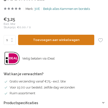
Merk:
3VE
Bekijk alles Kammen en borstels
€3,25
Excl. btw
Stukprijs:
€0,00
/
0
Toevoegen aan winkelwagen
Veilig betalen via iDeal
Wat kan je verwachten?
Gratis verzending vanaf €75,- excl. btw
Voor 15:00 uur besteld, zelfde dag verzonden
Ruim assortiment
Productspecificaties