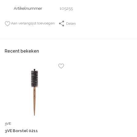
Artikelnummer
105255
Aan verlanglijst toevoegen
Delen
Recent bekeken
3VE
3VE Borstel 0211