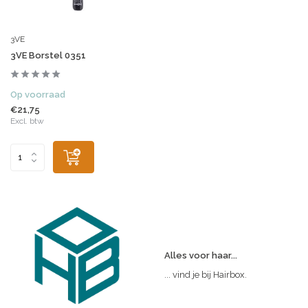
3VE
3VE Borstel 0351
Op voorraad
€21,75
Excl. btw
Alles voor haar...
... vind je bij Hairbox.