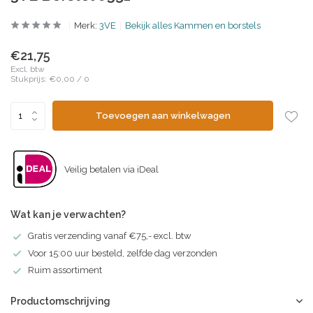
Merk:
3VE
Bekijk alles Kammen en borstels
€21,75
Excl. btw
Stukprijs:
€0,00
/
0
Toevoegen aan winkelwagen
Veilig betalen via iDeal
Wat kan je verwachten?
Gratis verzending vanaf €75,- excl. btw
Voor 15:00 uur besteld, zelfde dag verzonden
Ruim assortiment
Productomschrijving