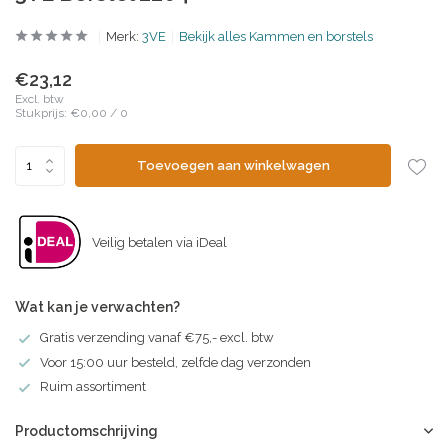
Merk:
3VE
Bekijk alles Kammen en borstels
€23,12
Excl. btw
Stukprijs:
€0,00
/
0
Toevoegen aan winkelwagen
Veilig betalen via iDeal
Wat kan je verwachten?
Gratis verzending vanaf €75,- excl. btw
Voor 15:00 uur besteld, zelfde dag verzonden
Ruim assortiment
Productomschrijving