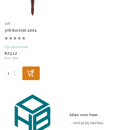
3VE
3VE Borstel 2204
Op voorraad
€23,12
Excl. btw
Alles voor haar...
... vind je bij Hairbox.