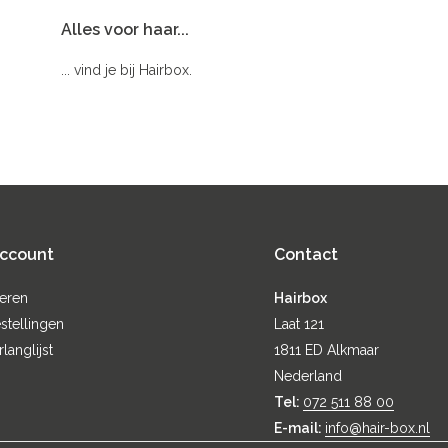
Alles voor haar...
... vind je bij Hairbox.
account
Contact
reren
Hairbox
stellingen
Laat 121
rlanglijst
1811 ED Alkmaar
Nederland
Tel:
072 511 88 00
E-mail:
info@hair-box.nl