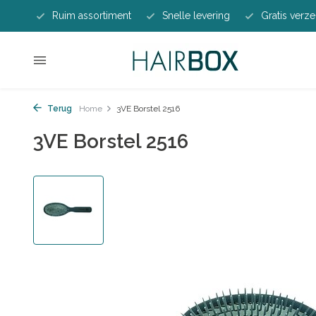
Ruim assortiment
Snelle levering
Gratis verze
Terug
Home
3VE Borstel 2516
3VE Borstel 2516