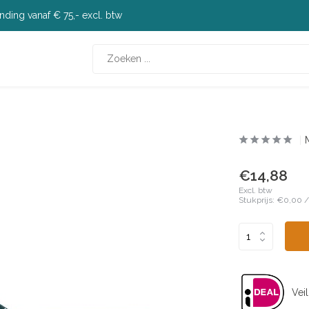
nding vanaf € 75,- excl. btw
€14,88
Excl. btw
Stukprijs:
€0,00
Veil