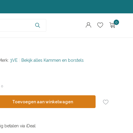
0
Merk:
3VE
Bekijk alles Kammen en borstels
Account aanmaken
Account aanmaken
/
0
Toevoegen aan winkelwagen
ig betalen via iDeal