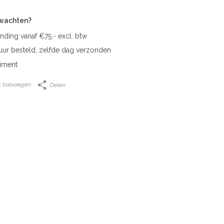
rwachten?
nding vanaf €75,- excl. btw
uur besteld, zelfde dag verzonden
iment
t toevoegen
Delen