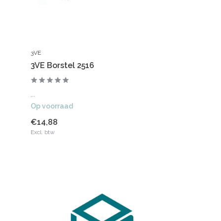
3VE
3VE Borstel 2516
...
Op voorraad
€14,88
Excl. btw