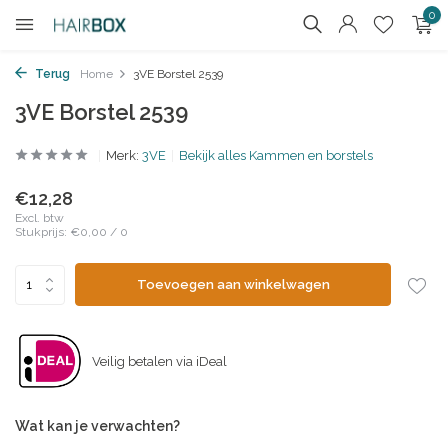
0
Terug
Home
3VE Borstel 2539
3VE Borstel 2539
Merk:
3VE
Bekijk alles Kammen en borstels
€12,28
Excl. btw
Stukprijs:
€0,00
/
0
Toevoegen aan winkelwagen
Veilig betalen via iDeal
Wat kan je verwachten?