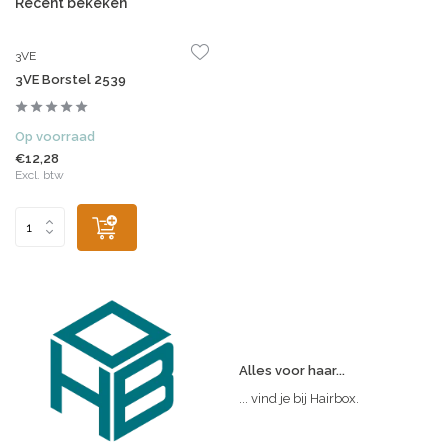
Recent bekeken
3VE
3VE Borstel 2539
Op voorraad
€12,28
Excl. btw
Alles voor haar...
... vind je bij Hairbox.