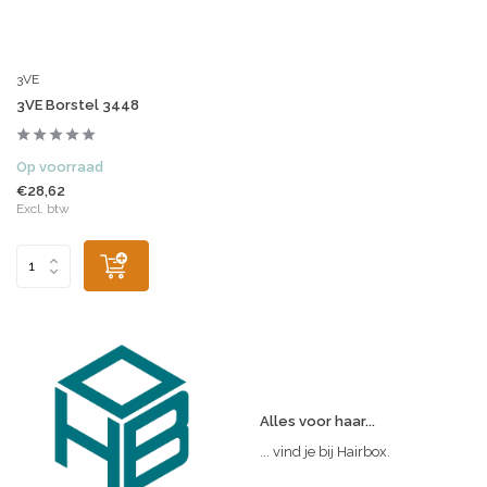
3VE
3VE Borstel 3448
Op voorraad
€28,62
Excl. btw
Alles voor haar...
... vind je bij Hairbox.