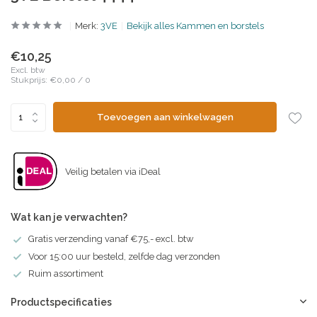
Merk:
3VE
Bekijk alles Kammen en borstels
€10,25
Excl. btw
Stukprijs:
€0,00
/
0
Toevoegen aan winkelwagen
Veilig betalen via iDeal
Wat kan je verwachten?
Gratis verzending vanaf €75,- excl. btw
Voor 15:00 uur besteld, zelfde dag verzonden
Ruim assortiment
Productspecificaties