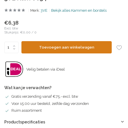
Merk:
3VE
Bekijk alles Kammen en borstels
€6,38
Excl. btw
Stukprijs:
€0,00
/
0
Toevoegen aan winkelwagen
Veilig betalen via iDeal
Wat kan je verwachten?
Gratis verzending vanaf €75,- excl. btw
Voor 15:00 uur besteld, zelfde dag verzonden
Ruim assortiment
Productspecificaties