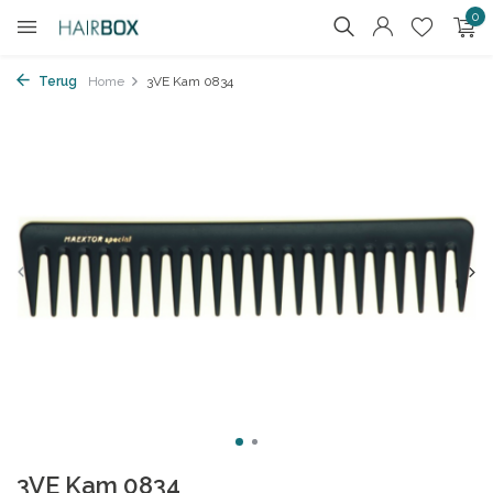
0
Terug
Home
3VE Kam 0834
3VE Kam 0834