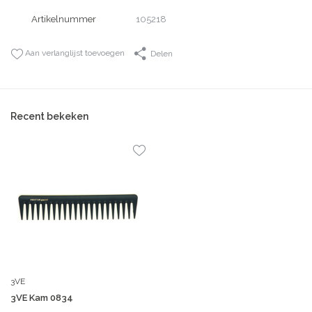
Artikelnummer
105218
Aan verlanglijst toevoegen
Delen
Recent bekeken
3VE
3VE Kam 0834