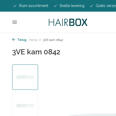
Ruim assortiment
Snelle levering
Gratis verze
Terug
Home
3VE kam 0842
3VE kam 0842