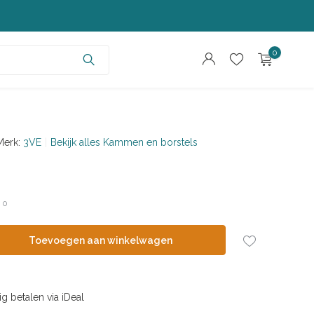
0
Merk:
3VE
Bekijk alles Kammen en borstels
Account aanmaken
Account aanmaken
/
0
Toevoegen aan winkelwagen
ig betalen via iDeal