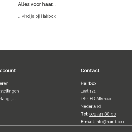
Alles voor haar...
... vind je bij Hairbox.
account
Contact
reren
Hairbox
stellingen
Laat 121
rlanglijst
1811 ED Alkmaar
Nederland
Tel:
072 511 88 00
E-mail:
info@hair-box.nl