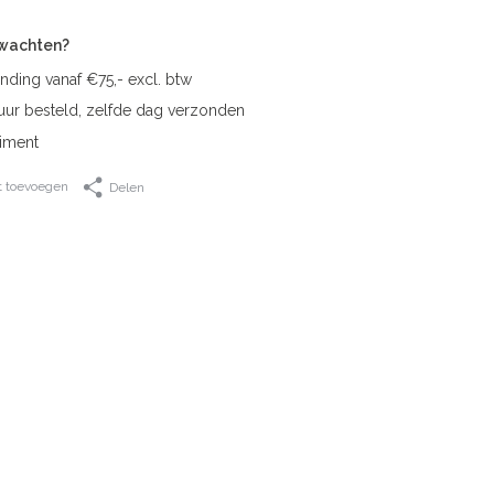
rwachten?
nding vanaf €75,- excl. btw
uur besteld, zelfde dag verzonden
iment
t toevoegen
Delen