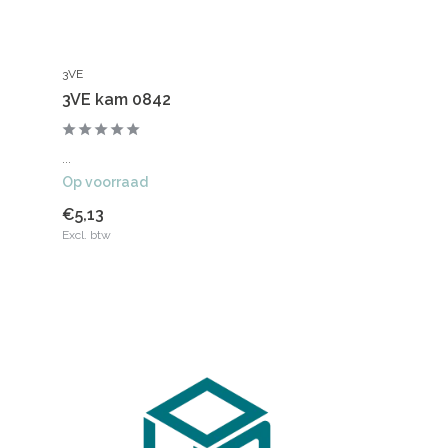
3VE
3VE kam 0842
...
Op voorraad
€5,13
Excl. btw