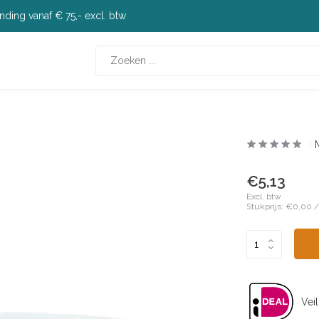
nding vanaf € 75,- excl. btw
€5,13
Excl. btw
Stukprijs:
€0,00
Veil