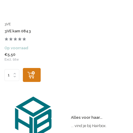
3VE
3VE kam 0843
Op voorraad
€5,50
Excl. btw
Alles voor haar...
... vind je bij Hairbox.