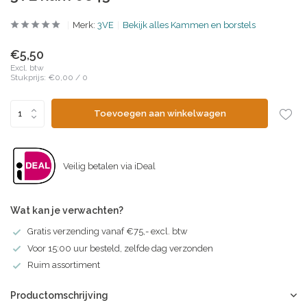
Merk:
3VE
Bekijk alles Kammen en borstels
€5,50
Excl. btw
Stukprijs:
€0,00
/
0
Toevoegen aan winkelwagen
Veilig betalen via iDeal
Wat kan je verwachten?
Gratis verzending vanaf €75,- excl. btw
Voor 15:00 uur besteld, zelfde dag verzonden
Ruim assortiment
Productomschrijving