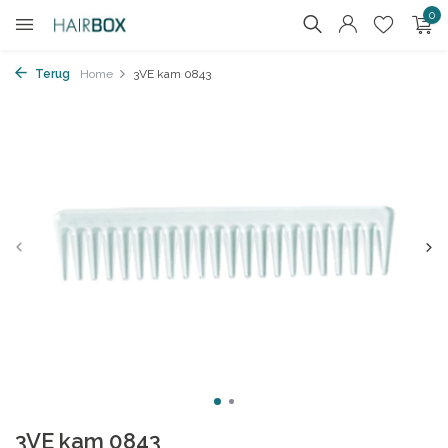
0
Terug
Home
3VE kam 0843
3VE kam 0843