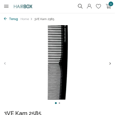
0
Terug
Home
3VE Kam 2585
3VE Kam 2585