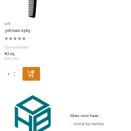
3VE
3VE Kam 2585
Op voorraad
€7,25
Excl. btw
Alles voor haar...
... vind je bij Hairbox.