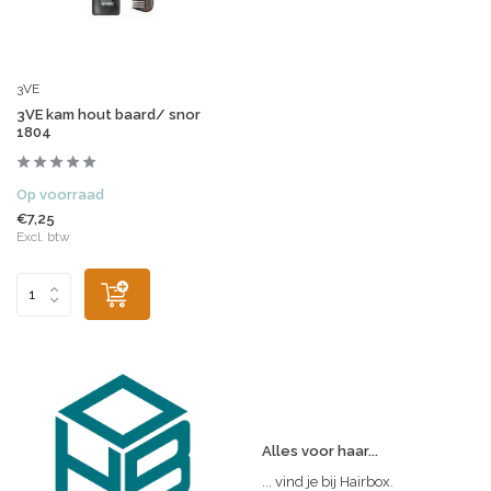
3VE
3VE kam hout baard/ snor
1804
Op voorraad
€7,25
Excl. btw
Alles voor haar...
... vind je bij Hairbox.