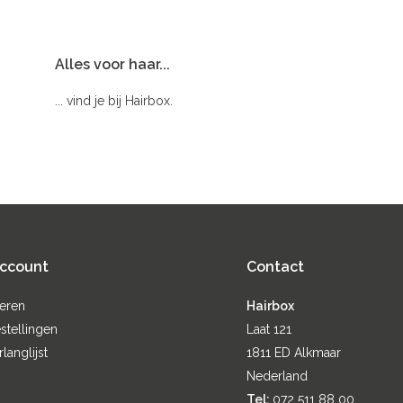
Alles voor haar...
... vind je bij Hairbox.
account
Contact
reren
Hairbox
stellingen
Laat 121
rlanglijst
1811 ED Alkmaar
Nederland
Tel:
072 511 88 00