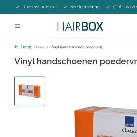
Ruim assortiment
Snelle levering
Gratis verze
Terug
Home
Vinyl handschoenen poedervrij ...
Vinyl handschoenen poedervr