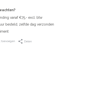
rwachten?
nding vanaf €75,- excl. btw
uur besteld, zelfde dag verzonden
iment
t toevoegen
Delen