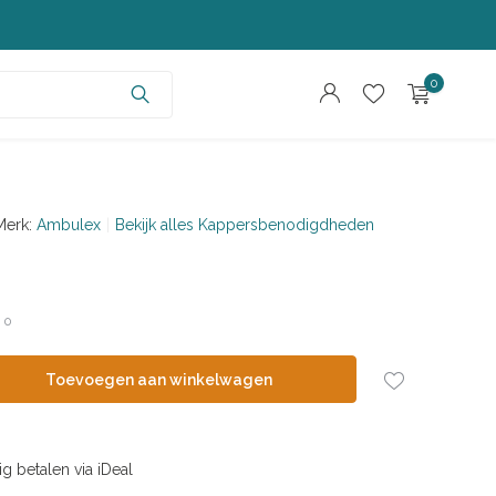
0
Merk:
Ambulex
Bekijk alles Kappersbenodigdheden
Account aanmaken
Account aanmaken
/
0
Toevoegen aan winkelwagen
ig betalen via iDeal