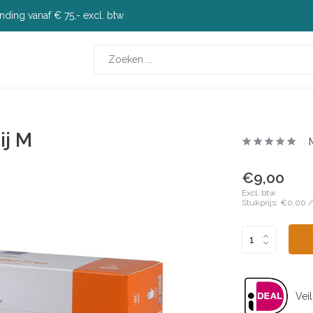
nding vanaf € 75,- excl. btw
ij M
€9,00
Excl. btw
Stukprijs:
€0,00
Veil