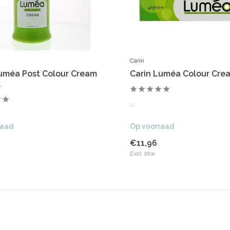
Carin
Luméa Post Colour Cream
Carin Luméa Colour Cre
l
...
raad
Op voorraad
€11,96
Excl. btw