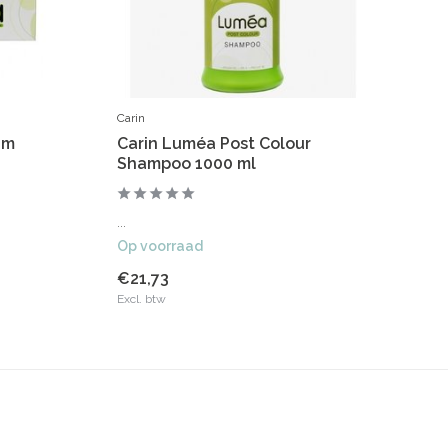
Carin
Car
am
Carin Luméa Post Colour
Ca
Shampoo 1000 ml
10
...
...
Op voorraad
Op
€21,73
€2
Excl. btw
Exc