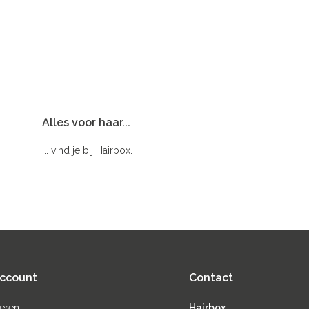
Alles voor haar...
... vind je bij Hairbox.
account
Contact
reren
Hairbox