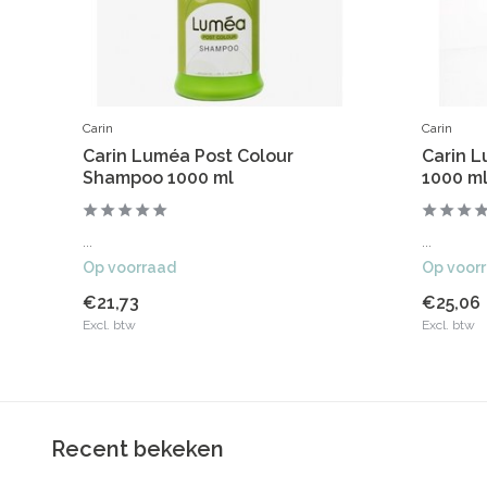
Carin
Carin
Carin Luméa Post Colour
Carin 
Shampoo 1000 ml
1000 m
...
...
Op voorraad
Op voor
€21,73
€25,06
Excl. btw
Excl. btw
Recent bekeken