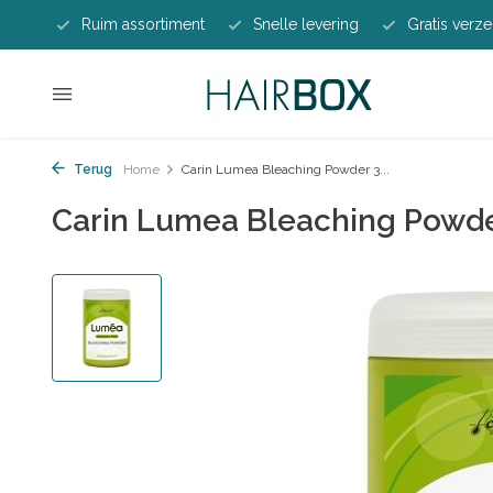
Ruim assortiment
Snelle levering
Gratis verze
Terug
Home
Carin Lumea Bleaching Powder 3...
Carin Lumea Bleaching Powd