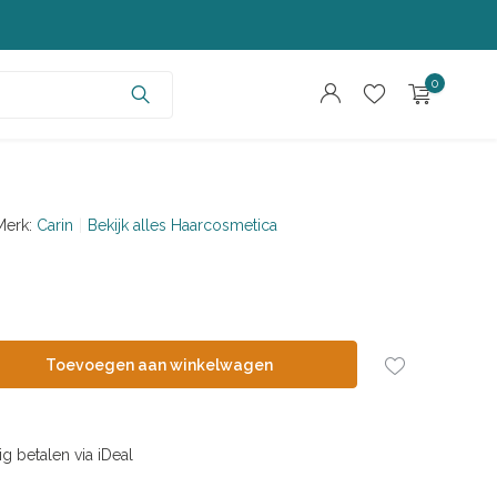
0
Merk:
Carin
Bekijk alles Haarcosmetica
Account aanmaken
Account aanmaken
Toevoegen aan winkelwagen
ig betalen via iDeal