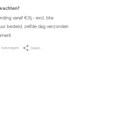
rwachten?
nding vanaf €75,- excl. btw
uur besteld, zelfde dag verzonden
iment
t toevoegen
Delen