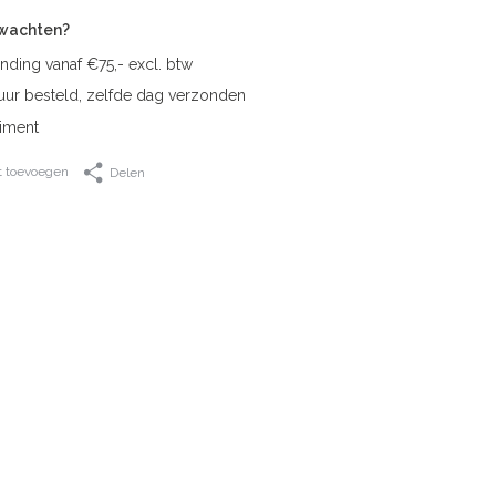
rwachten?
nding vanaf €75,- excl. btw
uur besteld, zelfde dag verzonden
iment
t toevoegen
Delen