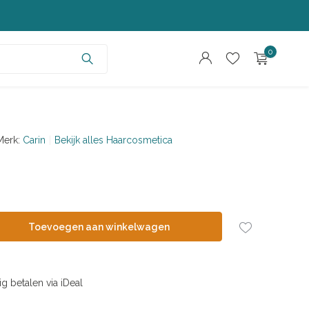
0
Merk:
Carin
Bekijk alles Haarcosmetica
Account aanmaken
Account aanmaken
Toevoegen aan winkelwagen
ig betalen via iDeal