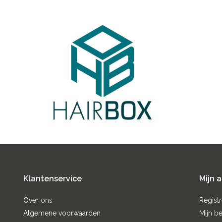
Klantenservice
Mijn 
Over ons
Regist
Algemene voorwaarden
Mijn be