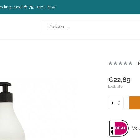
nding vanaf € 75,- excl. btw
€22,89
Excl. btw
Veil