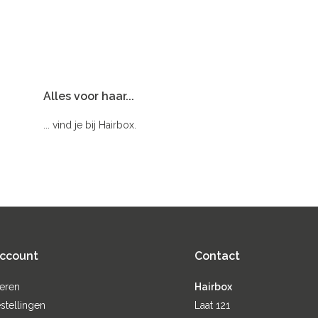
Alles voor haar...
... vind je bij Hairbox.
account
Contact
reren
Hairbox
stellingen
Laat 121