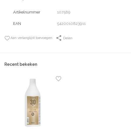
Artikelnummer
107589
EAN
5420010823911
Aan verlanglijst toevoegen
Delen
Recent bekeken