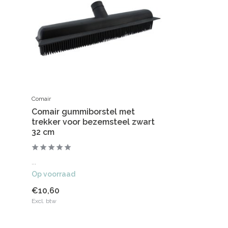
Comair
Comair gummiborstel met
trekker voor bezemsteel zwart
32 cm
...
Op voorraad
€10,60
Excl. btw