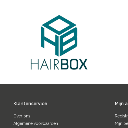
Klantenservice
Mijn 
Over ons
Regist
Algemene voorwaarden
Mijn be