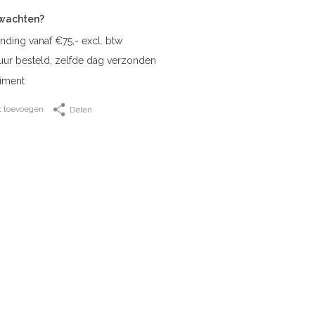
rwachten?
nding vanaf €75,- excl. btw
uur besteld, zelfde dag verzonden
iment
t toevoegen
Delen