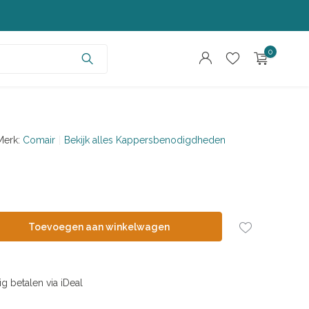
0
Merk:
Comair
Bekijk alles Kappersbenodigdheden
Account aanmaken
Account aanmaken
Toevoegen aan winkelwagen
ig betalen via iDeal