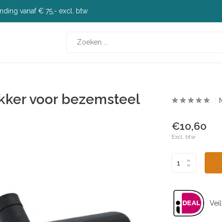
nding vanaf € 75,- excl. btw
kker voor bezemsteel
€10,60
Excl. btw
Veil