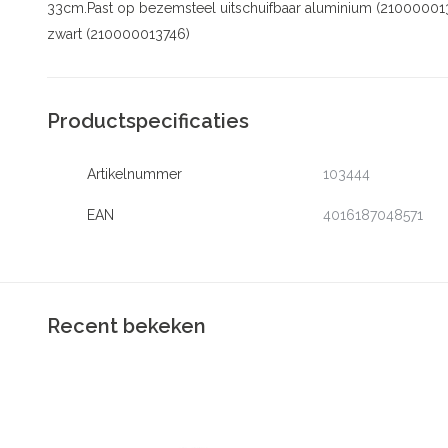
33cm.Past op bezemsteel uitschuifbaar aluminium (210000013
zwart (210000013746)
Productspecificaties
Artikelnummer
103444
EAN
4016187048571
Recent bekeken