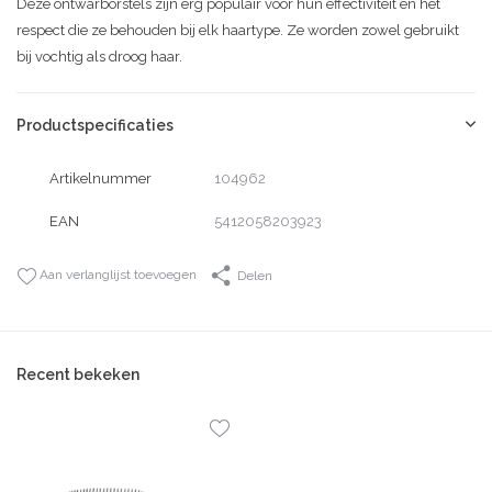
Deze ontwarborstels zijn erg populair voor hun effectiviteit en het
respect die ze behouden bij elk haartype. Ze worden zowel gebruikt
bij vochtig als droog haar.
Productspecificaties
Artikelnummer
104962
EAN
5412058203923
Aan verlanglijst toevoegen
Delen
Recent bekeken