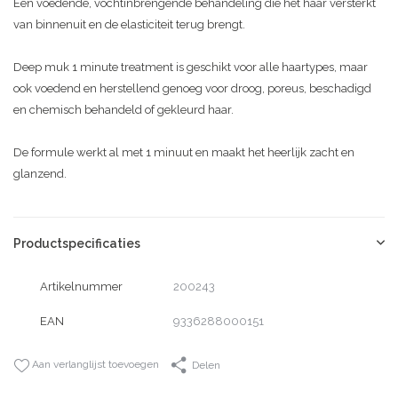
Een voedende, vochtinbrengende behandeling die het haar versterkt
van binnenuit en de elasticiteit terug brengt.
Deep muk 1 minute treatment is geschikt voor alle haartypes, maar
ook voedend en herstellend genoeg voor droog, poreus, beschadigd
en chemisch behandeld of gekleurd haar.
De formule werkt al met 1 minuut en maakt het heerlijk zacht en
glanzend.
Productspecificaties
Artikelnummer
200243
EAN
9336288000151
Aan verlanglijst toevoegen
Delen