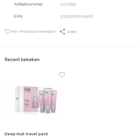
Artikelnummer
200289
EAN
9336288004487
Aan verlanglijst toevoegen
Delen
Recent bekeken
Deep muk travel pack