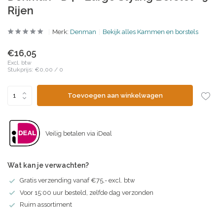
Rijen
Merk:
Denman
Bekijk alles Kammen en borstels
€16,05
Excl. btw
Stukprijs:
€0,00
/
0
Toevoegen aan winkelwagen
Veilig betalen via iDeal
Wat kan je verwachten?
Gratis verzending vanaf €75,- excl. btw
Voor 15:00 uur besteld, zelfde dag verzonden
Ruim assortiment