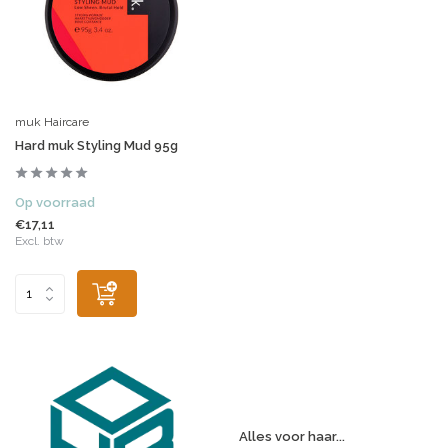
muk Haircare
Hard muk Styling Mud 95g
Op voorraad
€17,11
Excl. btw
Alles voor haar...