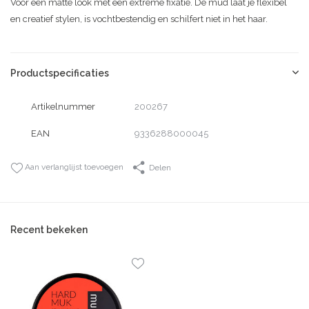
Voor een matte look met een extreme fixatie. De mud laat je flexibel
en creatief stylen, is vochtbestendig en schilfert niet in het haar.
Productspecificaties
Artikelnummer
200267
EAN
9336288000045
Aan verlanglijst toevoegen
Delen
Recent bekeken