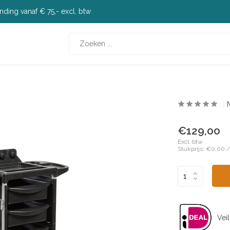
nding vanaf € 75,- excl. btw
€129,00
Excl. btw
Stukprijs:
€0,00
Veil