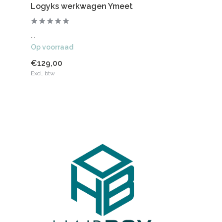
Logyks werkwagen Ymeet
...
Op voorraad
€129,00
Excl. btw