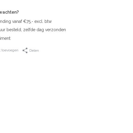
rwachten?
nding vanaf €75,- excl. btw
uur besteld, zelfde dag verzonden
iment
t toevoegen
Delen