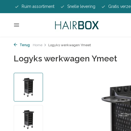
Ruim assortiment
Snelle levering
Gratis verze
Terug
Home
Logyks werkwagen Ymeet
Logyks werkwagen Ymeet