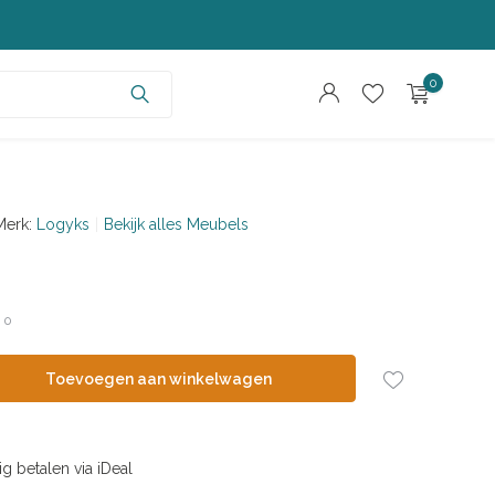
0
Merk:
Logyks
Bekijk alles Meubels
Account aanmaken
Account aanmaken
/
0
Toevoegen aan winkelwagen
ig betalen via iDeal