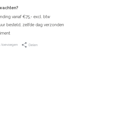
rwachten?
nding vanaf €75,- excl. btw
uur besteld, zelfde dag verzonden
iment
t toevoegen
Delen