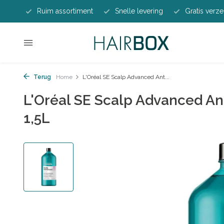
Ruim assortiment
Snelle levering
Gratis verze
Terug
Home
L'Oréal SE Scalp Advanced Ant...
L'Oréal SE Scalp Advanced A
1,5L