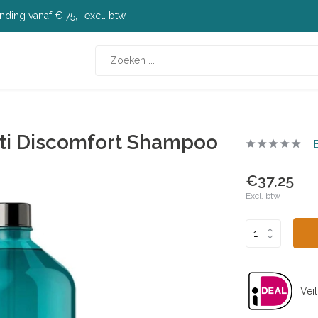
nding vanaf € 75,- excl. btw
nti Discomfort Shampoo
€37,25
Excl. btw
Veil