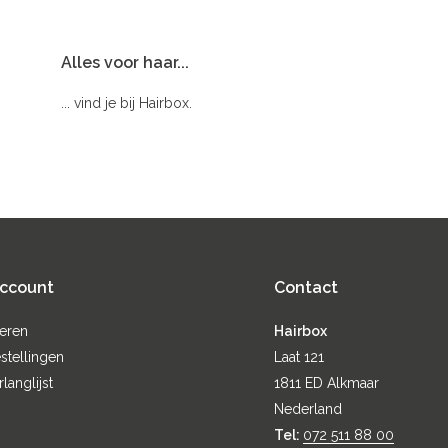
Alles voor haar...
... vind je bij Hairbox.
account
Contact
reren
Hairbox
stellingen
Laat 121
rlanglijst
1811 ED Alkmaar
Nederland
Tel:
072 511 88 00