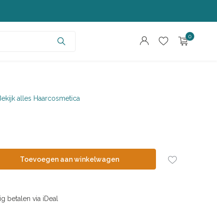
0
Bekijk alles Haarcosmetica
Account aanmaken
Account aanmaken
Toevoegen aan winkelwagen
ig betalen via iDeal