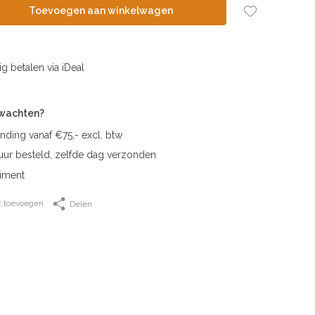
Toevoegen aan winkelwagen
ig betalen via iDeal
rwachten?
nding vanaf €75,- excl. btw
uur besteld, zelfde dag verzonden
iment
t toevoegen
Delen