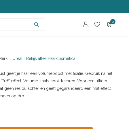
0
Merk:
L'Oréal
Bekijk alles Haarcosmetica
ust geeft je haar een volumeboost met fixatie. Gebruik na het
Account aanmaken
Account aanmaken
 'Puff' effect. Volume zoals nooit tevoren. Voor een ultiem
Laat geen residu achter en geeft gegarandeerd een mat effect.
engen op dro