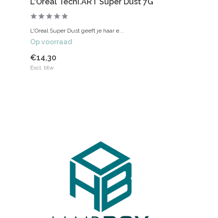
L'Oréal Tecni.ART Super Dust 7G
L'Oreal Super Dust geeft je haar e...
Op voorraad
€14,30
Excl. btw