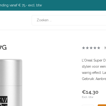
nding vanaf € 75,- excl. btw
 7G
L'Oreal Super D
stylen voor een
warrig effect. 
Gebruik: Aanbr
€14,30
Excl. btw