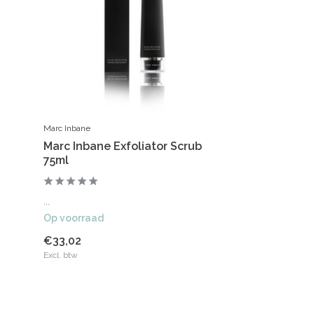
Marc Inbane
Marc Inbane Exfoliator Scrub
75ml
...
Op voorraad
€33,02
Excl. btw