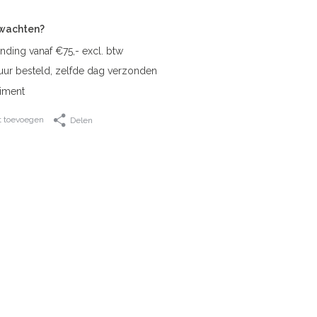
rwachten?
nding vanaf €75,- excl. btw
uur besteld, zelfde dag verzonden
iment
t toevoegen
Delen