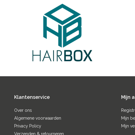
Klantenservice
Mijn 
Over ons
Regist
Algemene voorwaarden
Mijn be
Privacy Policy
Mijn ve
Verzenden & retourneren