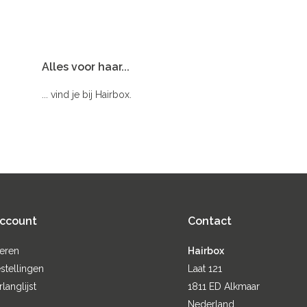
Alles voor haar...
... vind je bij Hairbox.
account
Contact
reren
Hairbox
stellingen
Laat 121
rlanglijst
1811 ED Alkmaar
Nederland