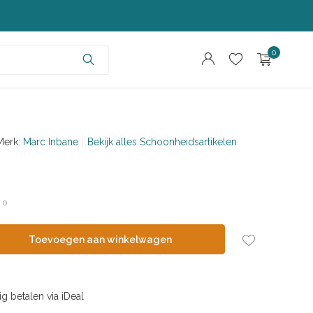
0
Merk:
Marc Inbane
Bekijk alles Schoonheidsartikelen
Account aanmaken
Account aanmaken
/
0
Toevoegen aan winkelwagen
ig betalen via iDeal