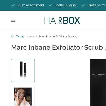
Ruim assortiment
Snelle levering
Gratis verze
Terug
Home
Marc Inbane Exfoliator Scrub 7...
Marc Inbane Exfoliator Scrub