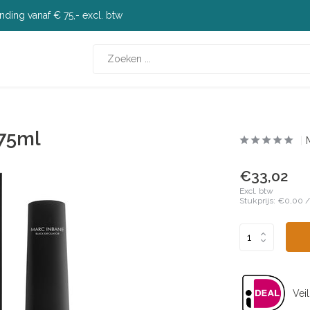
nding vanaf € 75,- excl. btw
 75ml
€33,02
Excl. btw
Stukprijs:
€0,00
Veil