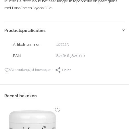
Mucho Hairfood houd het haar langer in topconditie en geeft glans
met Lanoline en Jojoba Olie.
Productspecificaties
Artikelnummer
107225
EAN
8716165820170
Aan verlanglijst toevoegen
Delen
Recent bekeken