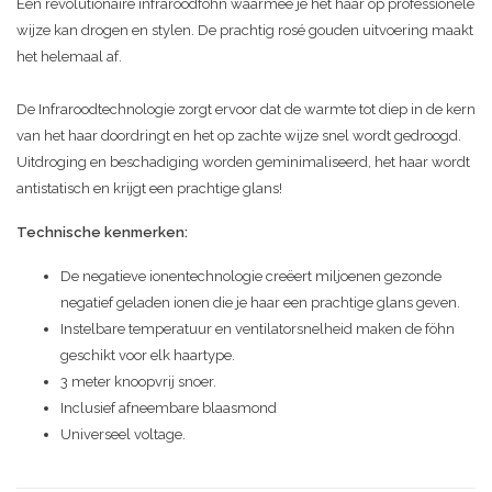
Een revolutionaire infraroodföhn waarmee je het haar op professionele
wijze kan drogen en stylen. De prachtig rosé gouden uitvoering maakt
het helemaal af.
De Infraroodtechnologie zorgt ervoor dat de warmte tot diep in de kern
van het haar doordringt en het op zachte wijze snel wordt gedroogd.
Uitdroging en beschadiging worden geminimaliseerd, het haar wordt
antistatisch en krijgt een prachtige glans!
Technische kenmerken:
De negatieve ionentechnologie creëert miljoenen gezonde
negatief geladen ionen die je haar een prachtige glans geven.
Instelbare temperatuur en ventilatorsnelheid maken de föhn
geschikt voor elk haartype.
3 meter knoopvrij snoer.
Inclusief afneembare blaasmond
Universeel voltage.