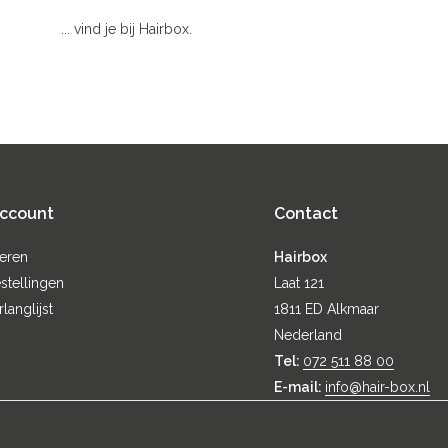
... vind je bij Hairbox.
account
Contact
reren
Hairbox
stellingen
Laat 121
rlanglijst
1811 ED Alkmaar
Nederland
Tel:
072 511 88 00
E-mail:
info@hair-box.nl