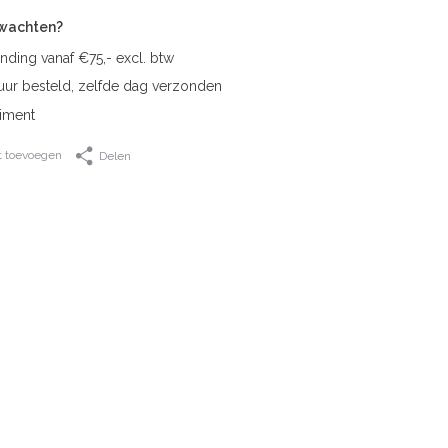
rwachten?
nding vanaf €75,- excl. btw
uur besteld, zelfde dag verzonden
iment
t toevoegen
Delen