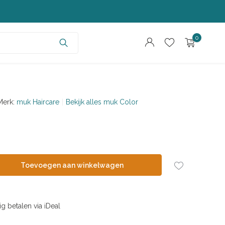
0
Merk:
muk Haircare
Bekijk alles muk Color
Account aanmaken
Account aanmaken
Toevoegen aan winkelwagen
ig betalen via iDeal