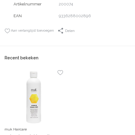
Artikelnummer
200074
EAN
9336288002896
Aan verlanglijst toevoegen
Delen
Recent bekeken
muk Haircare