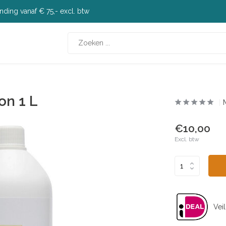
nding vanaf € 75,- excl. btw
on 1 L
€10,00
Excl. btw
Veil