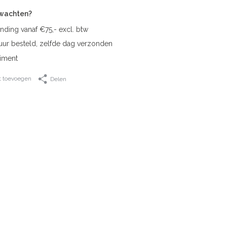
rwachten?
nding vanaf €75,- excl. btw
uur besteld, zelfde dag verzonden
iment
t toevoegen
Delen