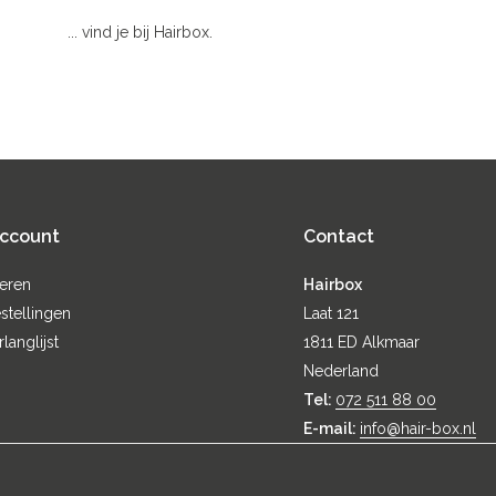
... vind je bij Hairbox.
account
Contact
reren
Hairbox
stellingen
Laat 121
rlanglijst
1811 ED Alkmaar
Nederland
Tel:
072 511 88 00
E-mail:
info@hair-box.nl