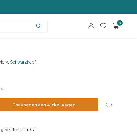
0
Merk:
Schwarzkopf
Account aanmaken
Account aanmaken
/
0
Toevoegen aan winkelwagen
ig betalen via iDeal