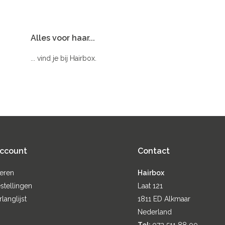
Alles voor haar...
... vind je bij Hairbox.
account
Contact
reren
Hairbox
stellingen
Laat 121
rlanglijst
1811 ED Alkmaar
Nederland