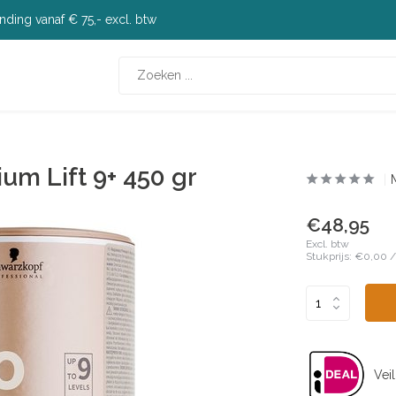
nding vanaf € 75,- excl. btw
m Lift 9+ 450 gr
€48,95
Excl. btw
Stukprijs:
€0,00
Veil