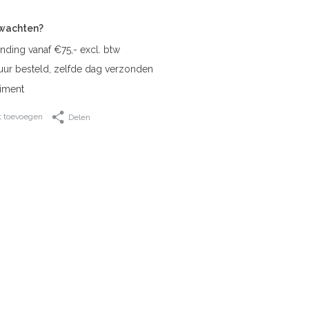
rwachten?
nding vanaf €75,- excl. btw
uur besteld, zelfde dag verzonden
iment
t toevoegen
Delen