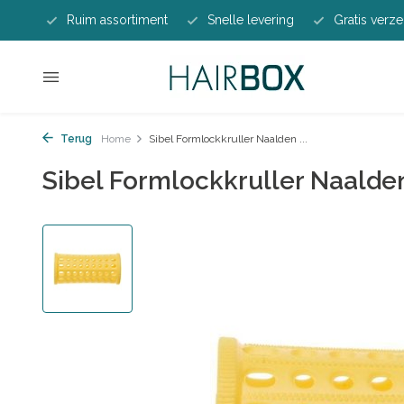
Ruim assortiment
Snelle levering
Gratis verze
Terug
Home
Sibel Formlockkruller Naalden ...
Sibel Formlockkruller Naalde