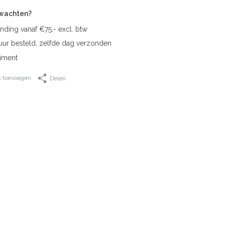
rwachten?
nding vanaf €75,- excl. btw
uur besteld, zelfde dag verzonden
iment
t toevoegen
Delen