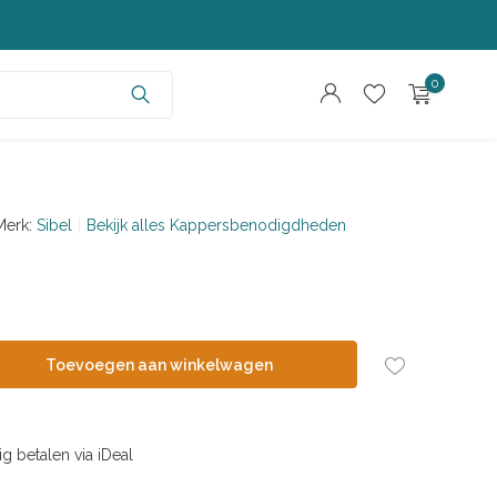
0
Merk:
Sibel
Bekijk alles Kappersbenodigdheden
Account aanmaken
Account aanmaken
Toevoegen aan winkelwagen
ig betalen via iDeal