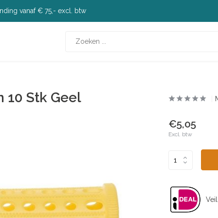
nding vanaf € 75,- excl. btw
n 10 Stk Geel
€5,05
Excl. btw
Veil