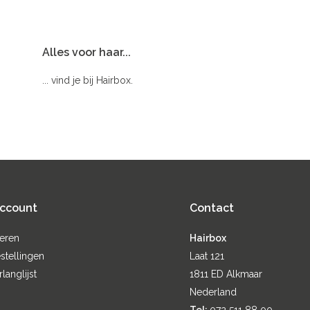
Alles voor haar...
... vind je bij Hairbox.
account
Contact
reren
Hairbox
stellingen
Laat 121
rlanglijst
1811 ED Alkmaar
Nederland