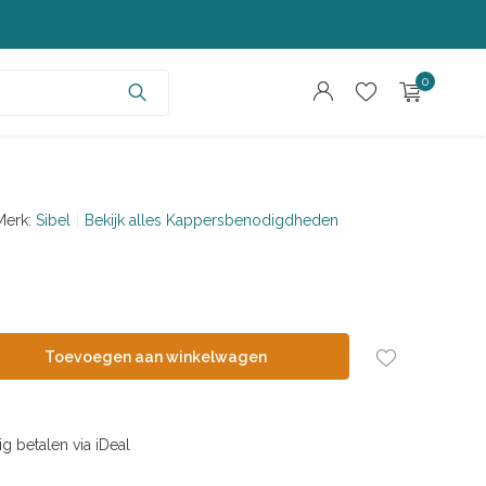
0
Merk:
Sibel
Bekijk alles Kappersbenodigdheden
Account aanmaken
Account aanmaken
Toevoegen aan winkelwagen
ig betalen via iDeal