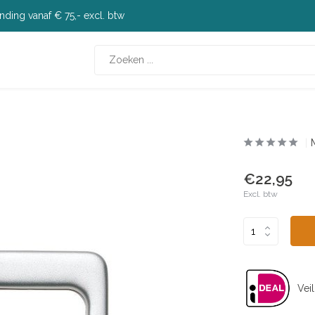
nding vanaf € 75,- excl. btw
€22,95
Excl. btw
Veil