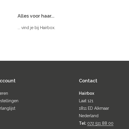
Alles voor haar...
... vind je bij Hairbox.
account
Contact
reren
Hairbox
stellingen
Laat 121
rlanglijst
1811 ED Alkmaar
Nederland
Tel:
072 511 88 00