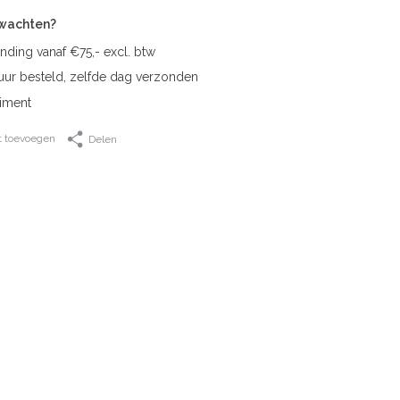
rwachten?
nding vanaf €75,- excl. btw
uur besteld, zelfde dag verzonden
iment
t toevoegen
Delen