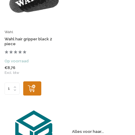
Wahl
Wahl hair gripper black 2
piece
Op voorraad
€8,76
Excl. btw
Alles voor haar...