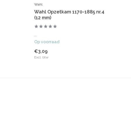
Wahl
Wa
Wahl Opzetkam 1170-1885 nr.4
Wa
(12 mm)
(1
...
...
Op voorraad
Op
€3,09
€3
Excl. btw
Exc