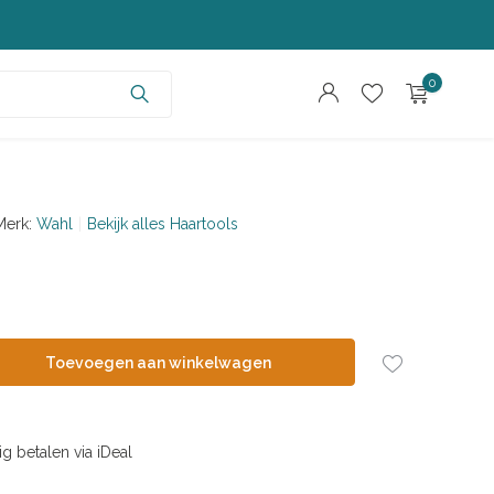
0
Merk:
Wahl
Bekijk alles Haartools
Account aanmaken
Account aanmaken
Toevoegen aan winkelwagen
ig betalen via iDeal