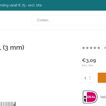
nding vanaf € 75,- excl. btw
1 (3 mm)
€3,09
Excl. btw
Veil