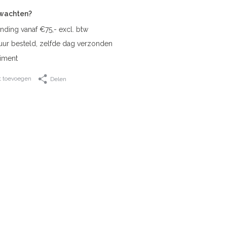
rwachten?
nding vanaf €75,- excl. btw
uur besteld, zelfde dag verzonden
iment
t toevoegen
Delen