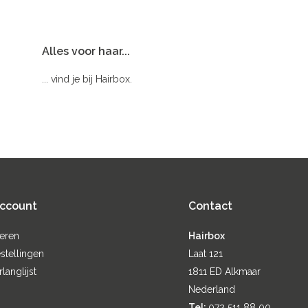
Alles voor haar...
... vind je bij Hairbox.
account
Contact
reren
Hairbox
stellingen
Laat 121
rlanglijst
1811 ED Alkmaar
Nederland
Tel:
072 511 88 00