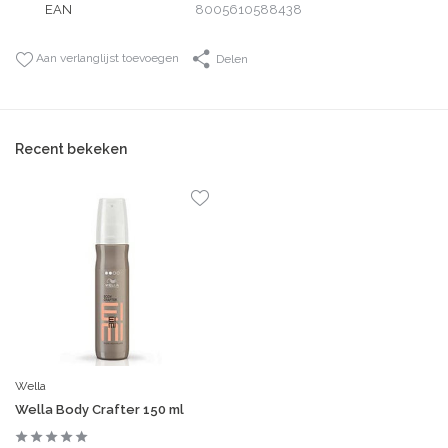
EAN
8005610588438
Aan verlanglijst toevoegen
Delen
Recent bekeken
Wella
Wella Body Crafter 150 ml