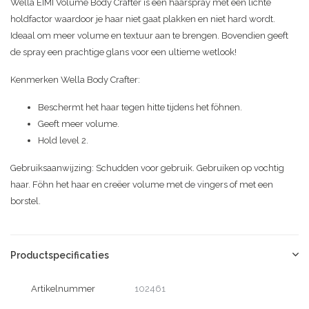
Wella EIMI Volume Body Crafter is een haarspray met een lichte
holdfactor waardoor je haar niet gaat plakken en niet hard wordt.
Ideaal om meer volume en textuur aan te brengen. Bovendien geeft
de spray een prachtige glans voor een ultieme wetlook!
Kenmerken Wella Body Crafter:
Beschermt het haar tegen hitte tijdens het föhnen.
Geeft meer volume.
Hold level 2.
Gebruiksaanwijzing: Schudden voor gebruik. Gebruiken op vochtig
haar. Föhn het haar en creëer volume met de vingers of met een
borstel.
Productspecificaties
Artikelnummer
102461