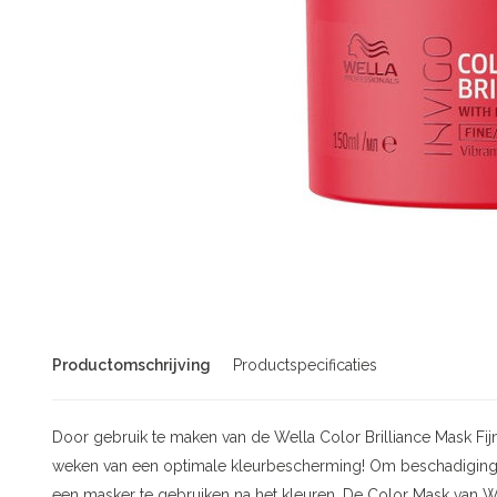
Productomschrijving
Productspecificaties
Door gebruik te maken van de Wella Color Brilliance Mask Fij
weken van een optimale kleurbescherming! Om beschadiging 
een masker te gebruiken na het kleuren. De Color Mask van W