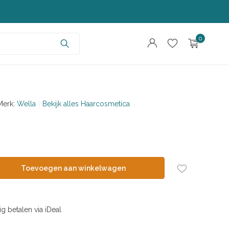
0
Merk:
Wella
Bekijk alles Haarcosmetica
Account aanmaken
Account aanmaken
Toevoegen aan winkelwagen
ig betalen via iDeal