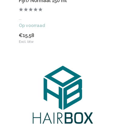
Fijn/Normaal 150 ml
...
Op voorraad
€15,58
Excl. btw