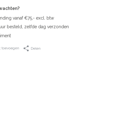
rwachten?
nding vanaf €75,- excl. btw
uur besteld, zelfde dag verzonden
iment
t toevoegen
Delen