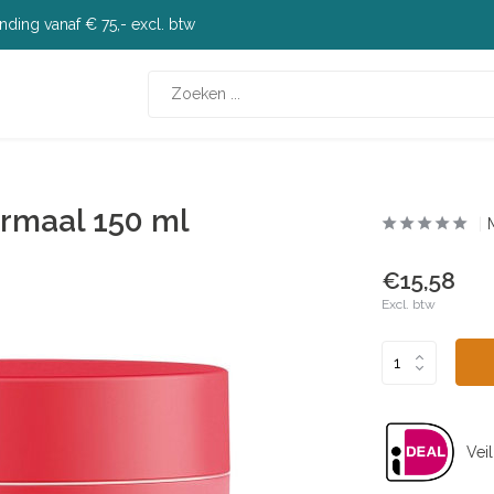
nding vanaf € 75,- excl. btw
ormaal 150 ml
€15,58
Excl. btw
Veil