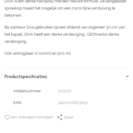
DIVA is een sterke hairspray met een nieuwe formule.
De aangepaste
sproeikop maakt het mogelijk om een micro fijne verstuiving te
bekomen.
Bij voorkeur Diva gebruiken op een afstand van ongeveer 30 cm van
het kapsel.
DIVA heeft een sterke versteviging , GEEN extra sterke
versteviging.
Ook verkrijgbaar in 100ml en 500 ml.
Productspecificaties
Artikelnummer
107270
EAN
5420010823652
Aan verlanglijst toevoegen
Delen