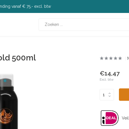
nding vanaf € 75,- excl. btw
Hold 500ml
€14,47
Excl. btw
Veil