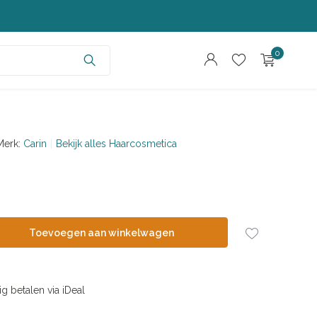
0
Merk:
Carin
Bekijk alles Haarcosmetica
Account aanmaken
Account aanmaken
Toevoegen aan winkelwagen
ig betalen via iDeal