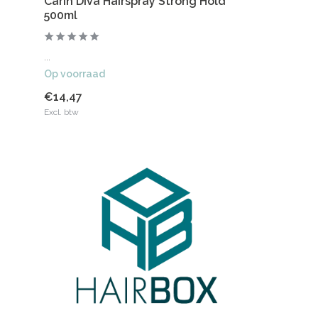
Carin Diva Hairspray Strong Hold
500ml
...
Op voorraad
€14,47
Excl. btw