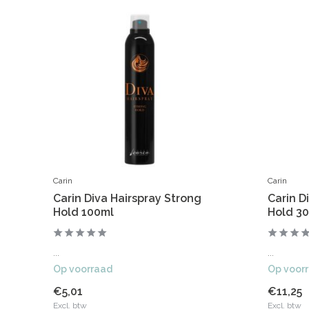
Carin
Carin
Carin Diva Hairspray Strong
Carin D
Hold 100ml
Hold 3
...
...
Op voorraad
Op voor
€5,01
€11,25
Excl. btw
Excl. btw