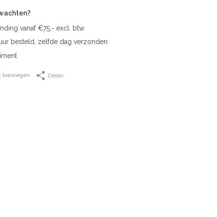
rwachten?
nding vanaf €75,- excl. btw
uur besteld, zelfde dag verzonden
iment
t toevoegen
Delen