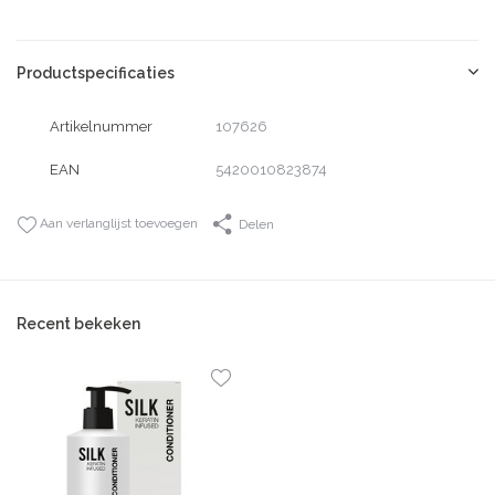
Productspecificaties
Artikelnummer
107626
EAN
5420010823874
Aan verlanglijst toevoegen
Delen
Recent bekeken