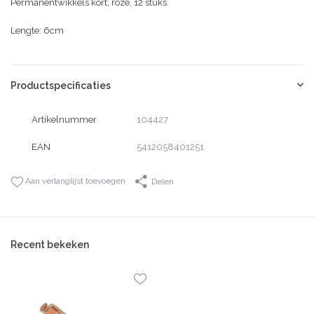
Permanentwikkels kort, roze, 12 stuks.
Lengte: 6cm
Productspecificaties
Artikelnummer
104427
EAN
5412058401251
Aan verlanglijst toevoegen
Delen
Recent bekeken