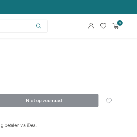
0
Account aanmaken
Account aanmaken
Niet op voorraad
ig betalen via iDeal