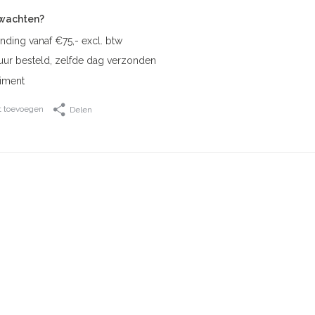
rwachten?
nding vanaf €75,- excl. btw
uur besteld, zelfde dag verzonden
iment
t toevoegen
Delen