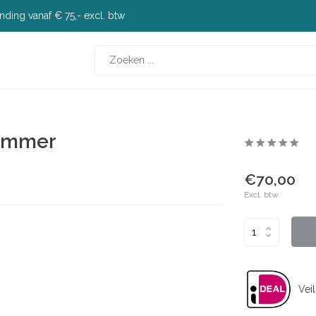
nding vanaf € 75,- excl. btw
rimmer
€70,00
Excl. btw
Veil