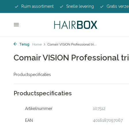
Ruim assortiment
Snelle levering
Gratis verze
Terug
Home
Comair VISION Professional tri...
Comair VISION Professional t
Productspecificaties
Productspecificaties
Artikelnummer
107512
EAN
4016187097067